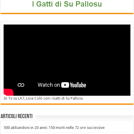
In Tv su LA7, Licia Colò con i Gatti di Su Pallosu
Articoli recenti
500 abbandoni in 20 anni: 150 morti nelle 72 ore successive