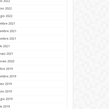
io 2022
gno 2022
gio 2022
embre 2021
embre 2021
tembre 2021
le 2021
naio 2021
braio 2020
obre 2019
tembre 2019
sto 2019
gno 2019
gio 2019
le 2019