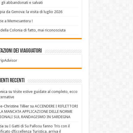
 gli abbandonati e salvati
ia da Genova: la visita di luglio 2026
ie a Memesanteru !
 della Colonia di fatto, mai riconosciuta
azioni dei Viaggiatori
enti recenti
nica
su
Visite estive guidate al completo, ecco
lternative
e-Christine Tillier
su
ACCENDERE I RIFLETTORI
LA MANCATA APPLICAZIONE DELLE NORME
IONALI SUL RANDAGISMO IN SARDEGNA
ia
su
I Gatti di Su Pallosu fanno Tris con il
ificato d’Eccellenza Turistica, arriva il