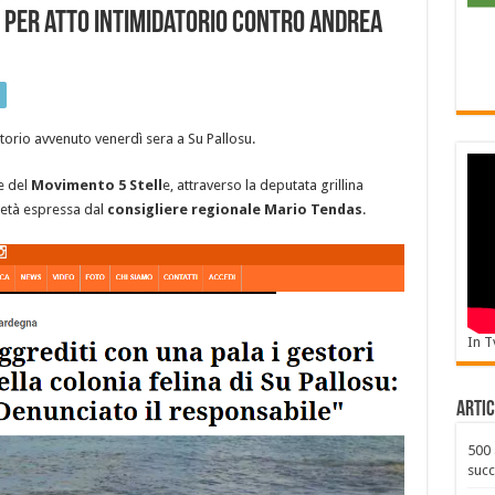
per atto intimidatorio contro Andrea
torio avvenuto venerdì sera a Su Pallosu.
e del
Movimento 5 Stell
e, attraverso la deputata grillina
ietà espressa dal
consigliere regionale Mario Tendas
.
In T
Artic
500 
succ