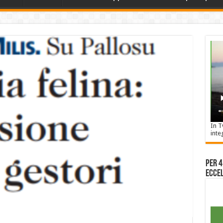
In T
inte
Per 4
Eccel