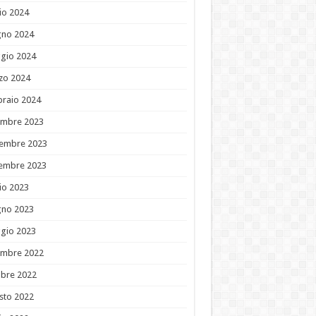
io 2024
gno 2024
gio 2024
zo 2024
braio 2024
embre 2023
embre 2023
tembre 2023
io 2023
gno 2023
gio 2023
embre 2022
obre 2022
sto 2022