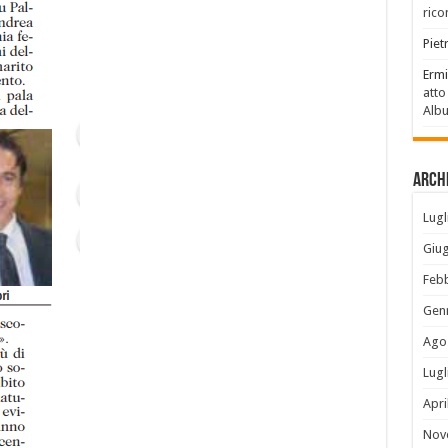
rico
Piet
Ermi
atto
Alb
Archi
Lugl
Giu
Feb
Gen
Ago
Lugl
Apri
Nov