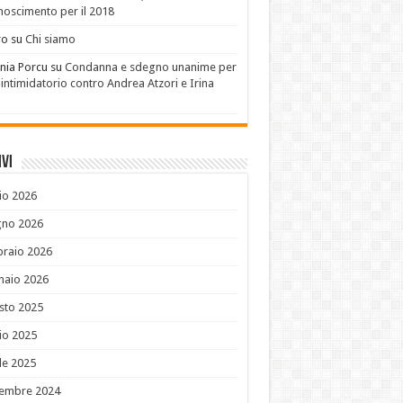
noscimento per il 2018
ro
su
Chi siamo
nia Porcu
su
Condanna e sdegno unanime per
 intimidatorio contro Andrea Atzori e Irina
u
vi
io 2026
gno 2026
braio 2026
naio 2026
sto 2025
io 2025
le 2025
embre 2024