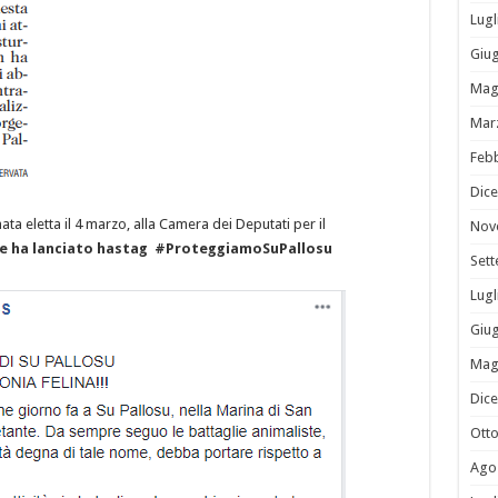
Lugl
Giu
Mag
Mar
Feb
Dic
ta eletta il 4 marzo, alla Camera dei Deputati per il
Nov
he ha lanciato hastag #ProteggiamoSuPallosu
Set
Lugl
Giu
Mag
Dic
Ott
Ago