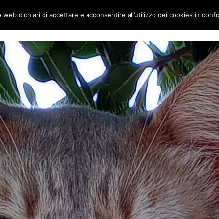
to web dichiari di accettare e acconsentire all’utilizzo dei cookies in conf
ai gatti
Home
Chi siamo
Le Visite su appuntamento: al completo per 20