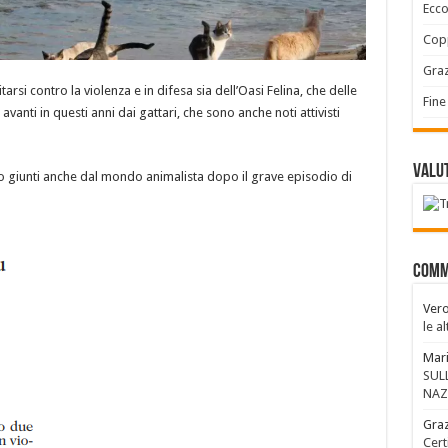
Ecco
Copp
Graz
arsi contro la violenza e in difesa sia dell’Oasi Felina, che delle
Fine
e avanti in questi anni dai gattari, che sono anche noti attivisti
Valut
tto giunti anche dal mondo animalista dopo il grave episodio di
Comm
Vero
le a
Mari
SUL
NAZ
Graz
Cert