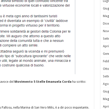
Lugl
Giu
Mag
Dic
Nov
Set
Apri
Gen
Feb
Ott
Set
rtavoce del
Movimento 5 Stelle Emanuela Corda
ha scritto:
Ago
Giu
Mag
Apri
Pallosu, nella Marina di San Vero Milis, è a dir poco inquietante.