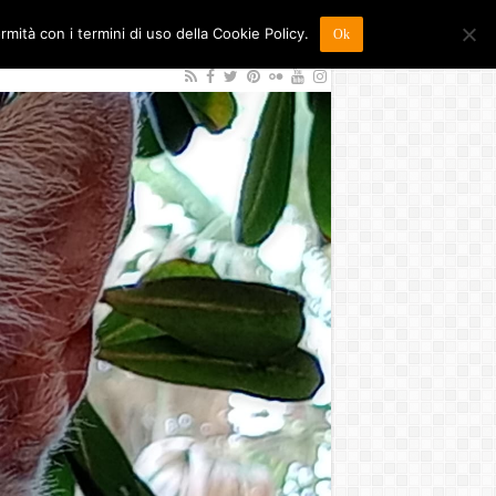
ormità con i termini di uso della Cookie Policy.
Ok
26
Sostienici
Contatti