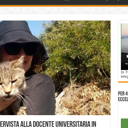
In T
inte
Per 4
Eccel
tervista alla docente universitaria in