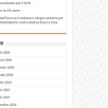
noscimento per il 2018
ro
su
Chi siamo
nia Porcu
su
Condanna e sdegno unanime per
 intimidatorio contro Andrea Atzori e Irina
u
vi
io 2026
gno 2026
braio 2026
naio 2026
sto 2025
io 2025
le 2025
embre 2024