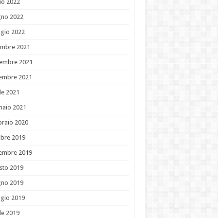
io 2022
gno 2022
gio 2022
embre 2021
embre 2021
tembre 2021
le 2021
naio 2021
braio 2020
obre 2019
tembre 2019
sto 2019
gno 2019
gio 2019
le 2019