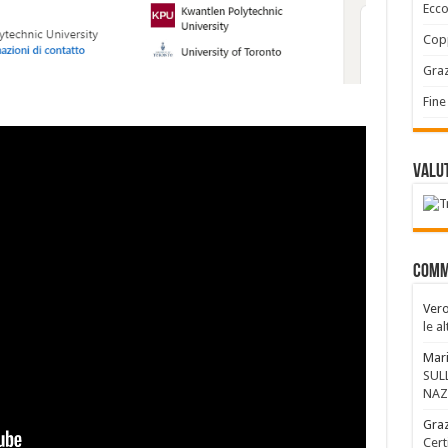
Ecco
Copp
Graz
Fine
Valut
Comm
Vero
le a
Mari
SUL
NAZ
Graz
Cert