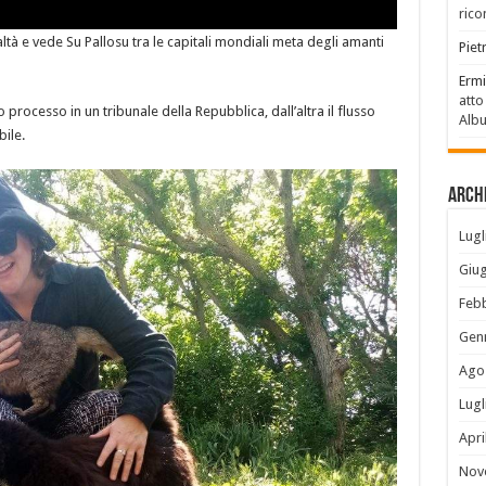
rico
ltà e vede Su Pallosu tra le capitali mondiali meta degli amanti
Piet
Ermi
atto
processo in un tribunale della Repubblica, dall’altra il flusso
Alb
bile.
Archi
Lugl
Giu
Feb
Gen
Ago
Lugl
Apri
Nov