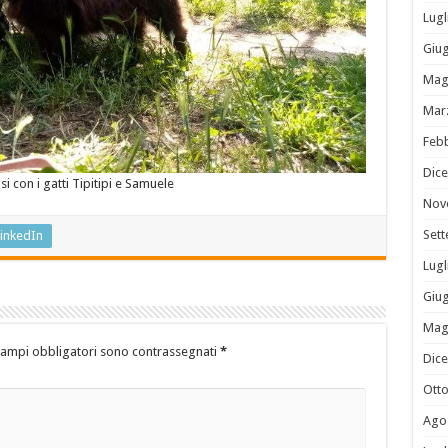
Lugl
Giu
Mag
Mar
Feb
Dic
i con i gatti Tipitipi e Samuele
Nov
Set
inkedIn
Lugl
Giu
Mag
campi obbligatori sono contrassegnati
*
Dic
Ott
Ago