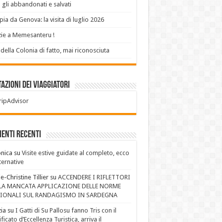
 gli abbandonati e salvati
ia da Genova: la visita di luglio 2026
ie a Memesanteru !
 della Colonia di fatto, mai riconosciuta
azioni dei Viaggiatori
enti recenti
nica
su
Visite estive guidate al completo, ecco
lternative
e-Christine Tillier
su
ACCENDERE I RIFLETTORI
LA MANCATA APPLICAZIONE DELLE NORME
IONALI SUL RANDAGISMO IN SARDEGNA
ia
su
I Gatti di Su Pallosu fanno Tris con il
ificato d’Eccellenza Turistica, arriva il