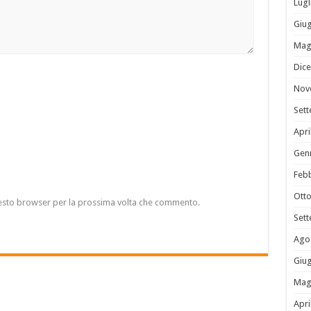
Lugl
Giu
Mag
Dic
Nov
Set
Apri
Gen
Feb
Ott
questo browser per la prossima volta che commento.
Set
Ago
Giu
Mag
Apri