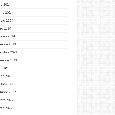
io 2024
gno 2024
gio 2024
zo 2024
braio 2024
embre 2023
embre 2023
tembre 2023
io 2023
gno 2023
gio 2023
embre 2022
obre 2022
sto 2022