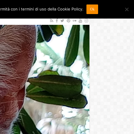
ormità con i termini di uso della Cookie Policy.
Ok
26
Sostienici
Contatti