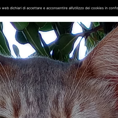
to web dichiari di accettare e acconsentire all’utilizzo dei cookies in conf
ai gatti
Home
Chi siamo
Le Visite su appuntamento: al completo per 20