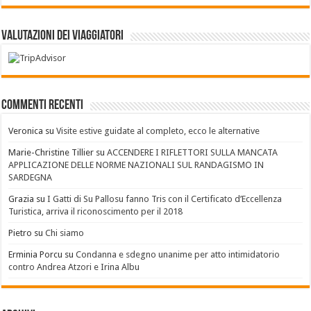
Valutazioni dei Viaggiatori
Commenti recenti
Veronica
su
Visite estive guidate al completo, ecco le alternative
Marie-Christine Tillier
su
ACCENDERE I RIFLETTORI SULLA MANCATA
APPLICAZIONE DELLE NORME NAZIONALI SUL RANDAGISMO IN
SARDEGNA
Grazia
su
I Gatti di Su Pallosu fanno Tris con il Certificato d’Eccellenza
Turistica, arriva il riconoscimento per il 2018
Pietro
su
Chi siamo
Erminia Porcu
su
Condanna e sdegno unanime per atto intimidatorio
contro Andrea Atzori e Irina Albu