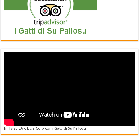
In Tv su LA7, Licia Colò con i Gatti di Su Pallosu