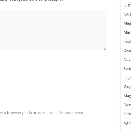
Lugl
Giu
Mag
Mar
Feb
Dic
Nov
Set
Lugl
Giu
Mag
Dic
questo browser per la prossima volta che commento.
Ott
Ago