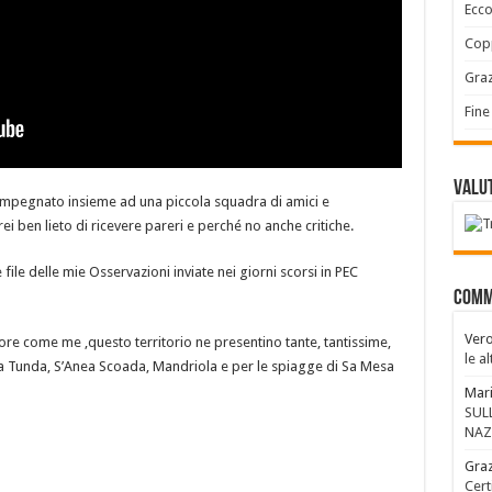
Ecco
Copp
Graz
Fine
Valut
o impegnato insieme ad una piccola squadra di amici e
rei ben lieto di ricevere pareri e perché no anche critiche.
ile delle mie Osservazioni inviate nei giorni scorsi in PEC
Comm
Vero
ore come me ,questo territorio ne presentino tante, tantissime,
le a
cca Tunda, S’Anea Scoada, Mandriola e per le spiagge di Sa Mesa
Mari
SUL
NAZ
Graz
Cert