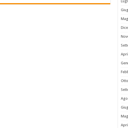
Lugl
Giu
Mag
Dic
Nov
Set
Apri
Gen
Feb
Ott
Set
Ago
Giu
Mag
Apri