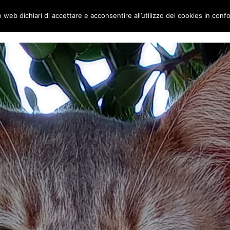
to web dichiari di accettare e acconsentire all’utilizzo dei cookies in conf
ai gatti
Home
Chi siamo
Le Visite su appuntamento: al completo per 20