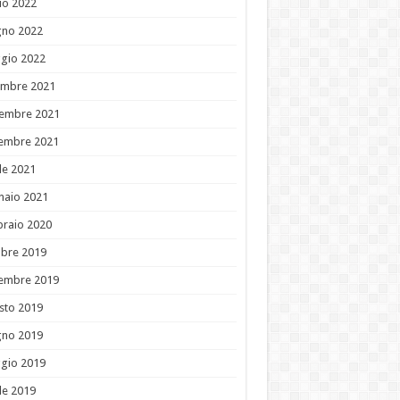
io 2022
gno 2022
gio 2022
embre 2021
embre 2021
tembre 2021
le 2021
naio 2021
braio 2020
obre 2019
tembre 2019
sto 2019
gno 2019
gio 2019
le 2019