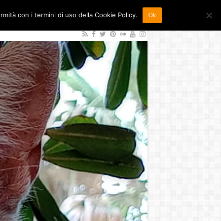
ormità con i termini di uso della Cookie Policy.
Ok
26
Sostienici
Contatti