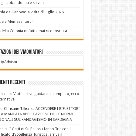
 gli abbandonati e salvati
ia da Genova: la visita di luglio 2026
ie a Memesanteru !
 della Colonia di fatto, mai riconosciuta
azioni dei Viaggiatori
enti recenti
nica
su
Visite estive guidate al completo, ecco
lternative
e-Christine Tillier
su
ACCENDERE I RIFLETTORI
LA MANCATA APPLICAZIONE DELLE NORME
IONALI SUL RANDAGISMO IN SARDEGNA
ia
su
I Gatti di Su Pallosu fanno Tris con il
ificato d’Eccellenza Turistica, arriva il