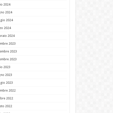
io 2024
gno 2024
gio 2024
zo 2024
braio 2024
embre 2023
embre 2023
tembre 2023
io 2023
gno 2023
gio 2023
embre 2022
obre 2022
sto 2022