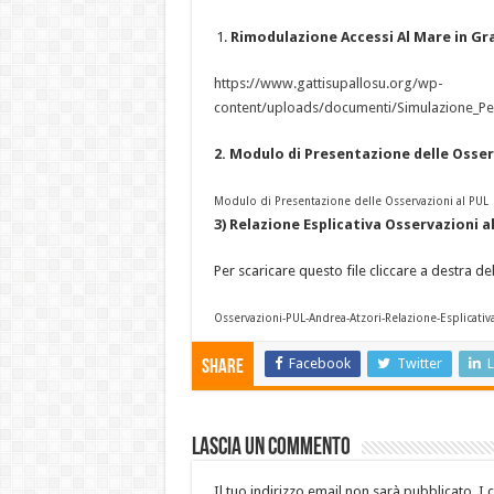
Rimodulazione Accessi Al Mare in Gr
https://www.gattisupallosu.org/wp-
content/uploads/documenti/Simulazione_Pe
2. Modulo di Presentazione delle Osser
Modulo di Presentazione delle Osservazioni al PUL
3) Relazione Esplicativa Osservazioni al
Per scaricare questo file cliccare a destra d
Osservazioni-PUL-Andrea-Atzori-Relazione-Esplicativ
Facebook
Twitter
L
Share
Lascia un commento
Il tuo indirizzo email non sarà pubblicato.
I 