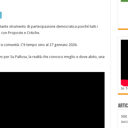
tante strumento di partecipazione democratica poiché tutti i
 con Proposte e Critiche.
tera comunità. C’è tempo sino al 27 gennaio 2026.
vo per Su Pallosu, la realtà che conosco meglio e dove abito, una
In T
Artic
500 
succ