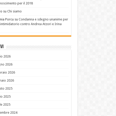
noscimento per il 2018
ro
su
Chi siamo
nia Porcu
su
Condanna e sdegno unanime per
 intimidatorio contro Andrea Atzori e Irina
u
vi
io 2026
gno 2026
braio 2026
naio 2026
sto 2025
io 2025
le 2025
embre 2024