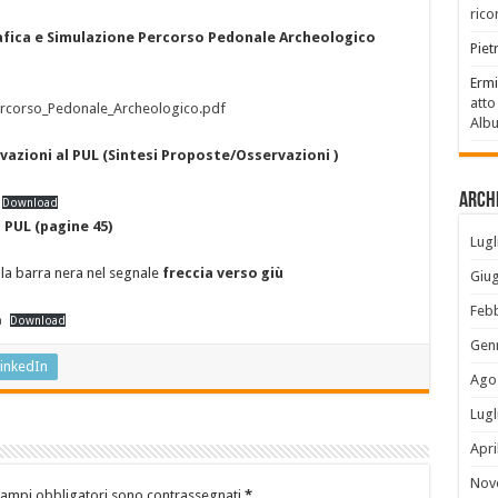
rico
afica e Simulazione Percorso Pedonale Archeologico
Piet
Ermi
atto
rcorso_Pedonale_Archeologico.pdf
Alb
vazioni al PUL (Sintesi Proposte/Osservazioni )
Archi
Download
 PUL (pagine 45)
Lugl
ella barra nera nel segnale
freccia verso giù
Giu
Feb
a
Download
Gen
inkedIn
Ago
Lugl
Apri
Nov
campi obbligatori sono contrassegnati
*