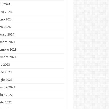
io 2024
gno 2024
gio 2024
zo 2024
braio 2024
embre 2023
embre 2023
tembre 2023
io 2023
gno 2023
gio 2023
embre 2022
obre 2022
sto 2022