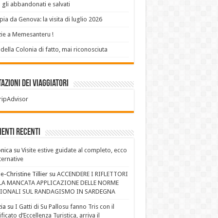
 gli abbandonati e salvati
ia da Genova: la visita di luglio 2026
ie a Memesanteru !
 della Colonia di fatto, mai riconosciuta
azioni dei Viaggiatori
enti recenti
nica
su
Visite estive guidate al completo, ecco
lternative
e-Christine Tillier
su
ACCENDERE I RIFLETTORI
LA MANCATA APPLICAZIONE DELLE NORME
IONALI SUL RANDAGISMO IN SARDEGNA
ia
su
I Gatti di Su Pallosu fanno Tris con il
ificato d’Eccellenza Turistica, arriva il