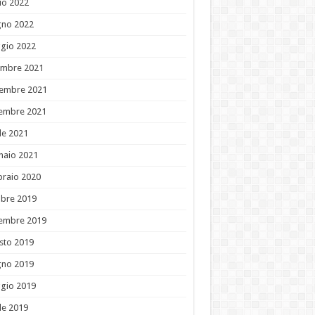
io 2022
gno 2022
gio 2022
embre 2021
embre 2021
tembre 2021
le 2021
naio 2021
braio 2020
obre 2019
tembre 2019
sto 2019
gno 2019
gio 2019
le 2019