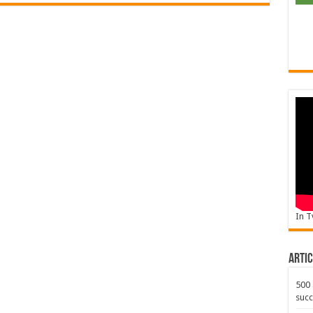
In T
Artic
500 
succ