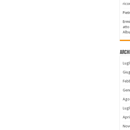
rico
Piet
Ermi
atto
Alb
Archi
Lugl
Giu
Feb
Gen
Ago
Lugl
Apri
Nov