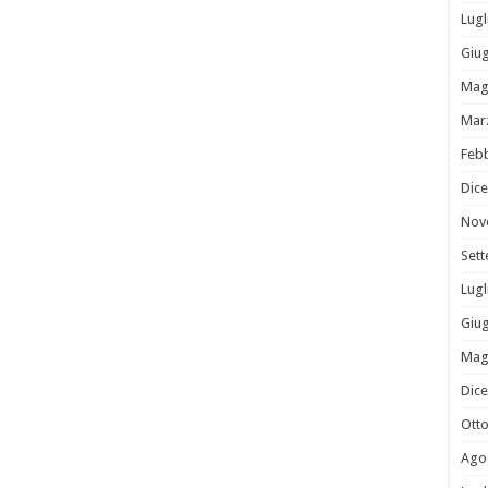
Lugl
Giu
Mag
Mar
Feb
Dic
Nov
Set
Lugl
Giu
Mag
Dic
Ott
Ago