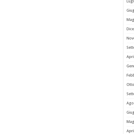
Lugl
Giu
Mag
Dic
Nov
Set
Apri
Gen
Feb
Ott
Set
Ago
Giu
Mag
Apri