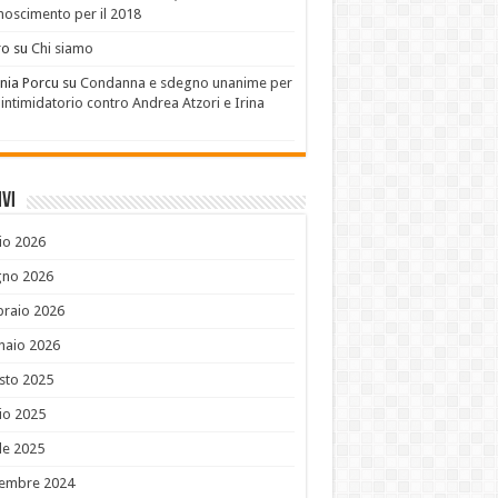
noscimento per il 2018
ro
su
Chi siamo
nia Porcu
su
Condanna e sdegno unanime per
 intimidatorio contro Andrea Atzori e Irina
u
vi
io 2026
gno 2026
braio 2026
naio 2026
sto 2025
io 2025
le 2025
embre 2024