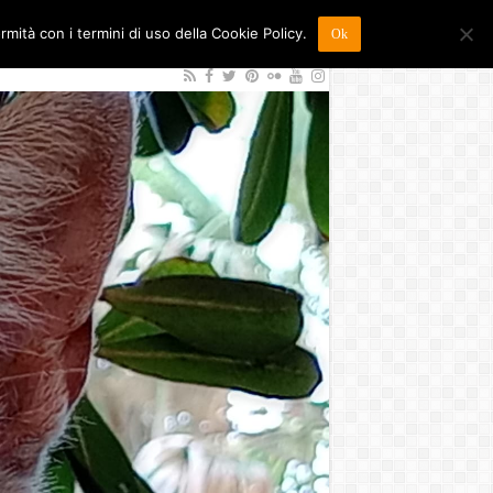
ormità con i termini di uso della Cookie Policy.
Ok
026
Sostienici
Contatti