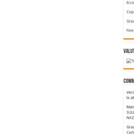
Ecco
Copp
Graz
Fine
Valut
Comm
Vero
le a
Mari
SUL
NAZ
Graz
Cert