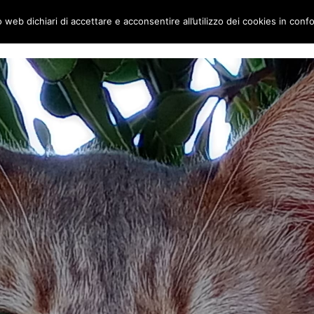
to web dichiari di accettare e acconsentire all’utilizzo dei cookies in conf
ai gatti
Home
Chi siamo
Le Visite su appuntamento: al completo per 2