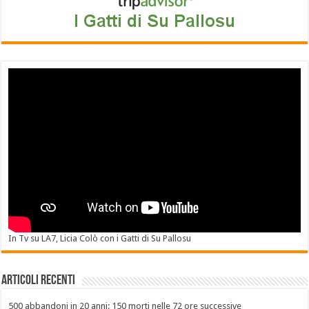
In Tv su LA7, Licia Colò con i Gatti di Su Pallosu
Articoli recenti
500 abbandoni in 20 anni: 150 morti nelle 72 ore successive