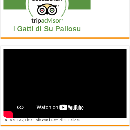
In Tv su LA7, Licia Colò con i Gatti di Su Pallosu