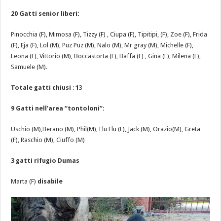
20 Gatti senior liberi:
Pinocchia (F), Mimosa (F), Tizzy (F) , Ciupa (F), Tipitipi, (F), Zoe (F), Frida
(F), Eja (F), Lol (M), Puz Puz (M), Nalo (M), Mr gray (M), Michelle (F),
Leona (F), Vittorio (M), Boccastorta (F), Baffa (F) , Gina (F), Milena (F),
Samuele (M).
Totale gatti chiusi
:
1
3
9 Gatti nell’area “tontoloni”:
Uschio (M),Berano (M), Phil(M), Flu Flu (F), Jack (M), Orazio(M), Greta
(F), Raschio (M), Ciuffo (M)
3 gatti rifugio Dumas
Marta (F)
disabile