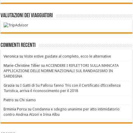
Valutazioni dei Viaggiatori
Commenti recenti
Veronica
su
Visite estive guidate al completo, ecco le alternative
Marie-Christine Tillier
su
ACCENDERE I RIFLETTORI SULLA MANCATA
APPLICAZIONE DELLE NORME NAZIONALI SUL RANDAGISMO IN
SARDEGNA
Grazia
su
I Gatti di Su Pallosu fanno Tris con il Certificato d’Eccellenza
Turistica, arriva il riconoscimento per il 2018
Pietro
su
Chi siamo
Erminia Porcu
su
Condanna e sdegno unanime per atto intimidatorio
contro Andrea Atzori e Irina Albu