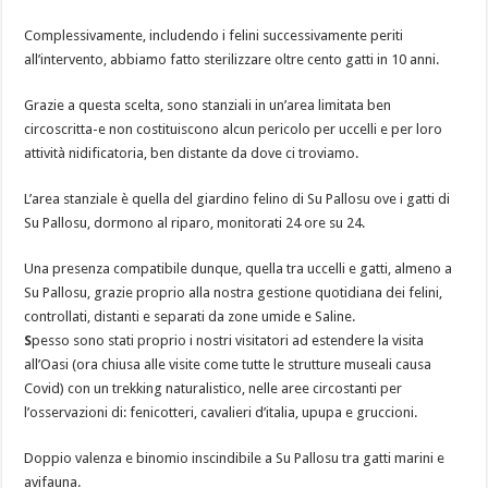
Complessivamente, includendo i felini successivamente periti
all’intervento, abbiamo fatto sterilizzare oltre cento gatti in 10 anni.
Grazie a questa scelta, sono stanziali in un’area limitata ben
circoscritta-e non costituiscono alcun pericolo per uccelli e per loro
attività nidificatoria, ben distante da dove ci troviamo.
L’area stanziale è quella del giardino felino di Su Pallosu ove i gatti di
Su Pallosu, dormono al riparo, monitorati 24 ore su 24.
Una presenza compatibile dunque, quella tra uccelli e gatti, almeno a
Su Pallosu, grazie proprio alla nostra gestione quotidiana dei felini,
controllati, distanti e separati da zone umide e Saline.
S
pesso sono stati proprio i nostri visitatori ad estendere la visita
all’Oasi (ora chiusa alle visite come tutte le strutture museali causa
Covid) con un trekking naturalistico, nelle aree circostanti per
l’osservazioni di: fenicotteri, cavalieri d’italia, upupa e gruccioni.
Doppio valenza e binomio inscindibile a Su Pallosu tra gatti marini e
avifauna.