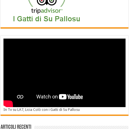
In Tv su LA7, Licia Colò con i Gatti di Su Pallosu
Articoli recenti