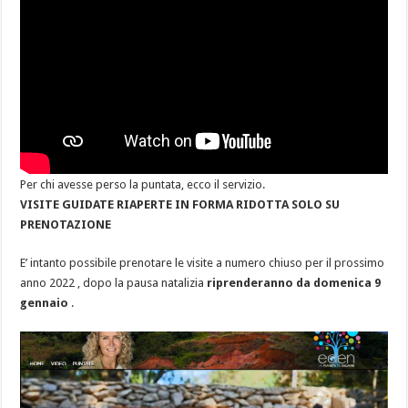
Per chi avesse perso la puntata, ecco il servizio.
VISITE GUIDATE RIAPERTE IN FORMA RIDOTTA
SOLO
SU
PRENOTAZIONE
E’ intanto possibile prenotare le visite a numero chiuso per il prossimo
anno 2022 , dopo la pausa natalizia
riprenderanno da domenica 9
gennaio
.