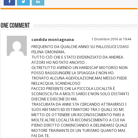
One comment
candida montagnana
1 Dicembre 2016 at 19:44
FREQUENTO DA QUALCHE ANNO SU PALLOSUCE L’OASI
FELINA OMONIMA.
TUTTO CIÒ CHE E STATO EVIDENZIATO DA ANDREA
ATZORI HO NOTATO ANCH’IO .
OLTRETUTTO AVENDO UN HANDICAP MOTORIO NON
POSSO RAGGIUNGERE LA SPIAGGIA E NON HO
TROVATO ALCUNA AGEVOLAZIONE.MAI MESSO PIEDE
NELL’ACQUA. SCANDALOSO
FACCIO PRESENTE CHE LA PICCOLA LOCALITÀ È
SCONOSCIUTA A MOLTI SARDI E NON SOLO DISTANTI
DIECINE E DIECINE DI KM.
TRASCURATA DA ANNI STA CERCANDO ATTRAVERSO I
SUOI ABITANTI ED ESTIMATORI-TRA I QUALI IO MI
METTO-DI OTTENERE UN RICONOSCIMENTO PARI A
MOLTE ALTRE LOCALITÀ RICONISCIMENTO A CUI HA
PIENO DIRITTO COMINCIANDO A DELINEARSI QUALE
MOTORE TRAINANTE DI UN TURISMO QUANTO MAI
FAI DA TE.