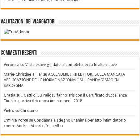
Valutazioni dei Viaggiatori
Commenti recenti
Veronica
su
Visite estive guidate al completo, ecco le alternative
Marie-Christine Tillier
su
ACCENDERE I RIFLETTORI SULLA MANCATA
APPLICAZIONE DELLE NORME NAZIONALI SUL RANDAGISMO IN
SARDEGNA
Grazia
su
I Gatti di Su Pallosu fanno Tris con il Certificato d’Eccellenza
Turistica, arriva il riconoscimento per il 2018
Pietro
su
Chi siamo
Erminia Porcu
su
Condanna e sdegno unanime per atto intimidatorio
contro Andrea Atzori e Irina Albu