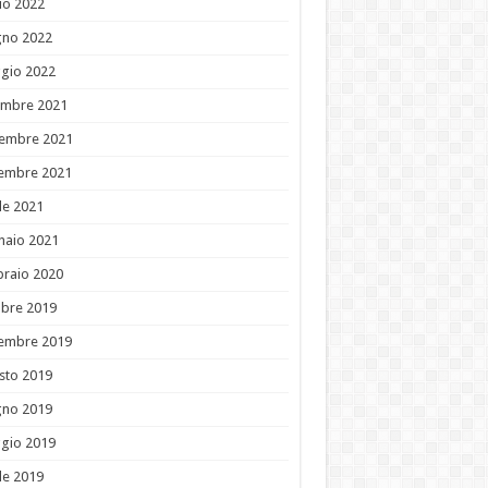
io 2022
gno 2022
gio 2022
embre 2021
embre 2021
tembre 2021
le 2021
naio 2021
braio 2020
obre 2019
tembre 2019
sto 2019
gno 2019
gio 2019
le 2019