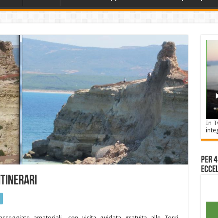
In T
inte
Per 4
Eccel
itinerari
sseggiate amatoriali- con visita guidata gratuita alle Torri