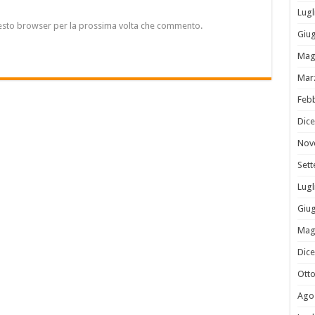
Lugl
questo browser per la prossima volta che commento.
Giu
Mag
Mar
Feb
Dic
Nov
Set
Lugl
Giu
Mag
Dic
Ott
Ago