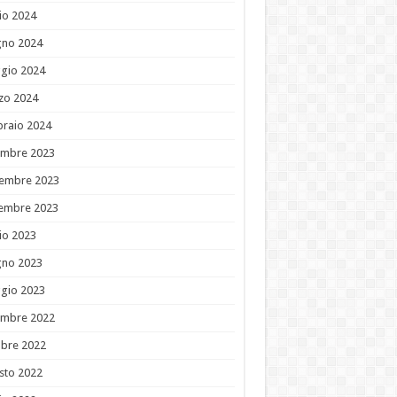
io 2024
gno 2024
gio 2024
zo 2024
braio 2024
embre 2023
embre 2023
tembre 2023
io 2023
gno 2023
gio 2023
embre 2022
obre 2022
sto 2022