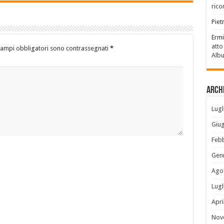
rico
Piet
Ermi
atto
campi obbligatori sono contrassegnati
*
Alb
Archi
Lugl
Giu
Feb
Gen
Ago
Lugl
Apri
Nov