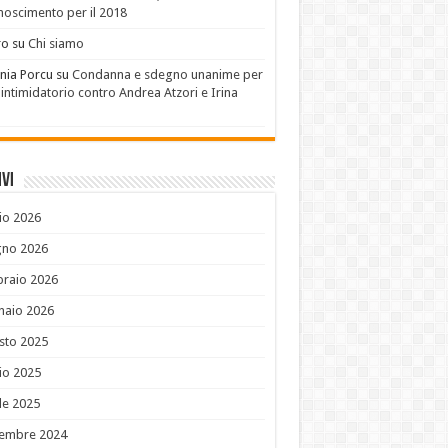
noscimento per il 2018
ro
su
Chi siamo
nia Porcu
su
Condanna e sdegno unanime per
 intimidatorio contro Andrea Atzori e Irina
u
vi
io 2026
gno 2026
braio 2026
naio 2026
sto 2025
io 2025
le 2025
embre 2024