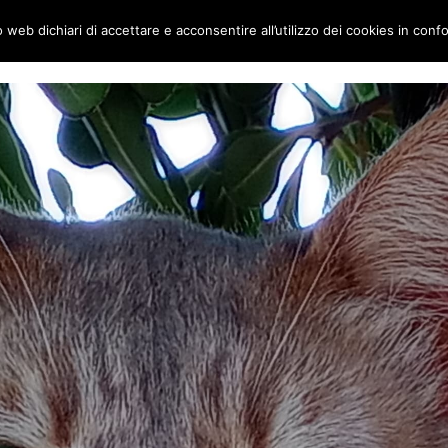
to web dichiari di accettare e acconsentire all’utilizzo dei cookies in conf
ai gatti
Home
Chi siamo
Le Visite su appuntamento: al completo per 2