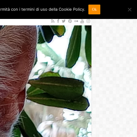
ormità con i termini di uso della Cookie Policy.
Ok
026
Sostienici
Contatti