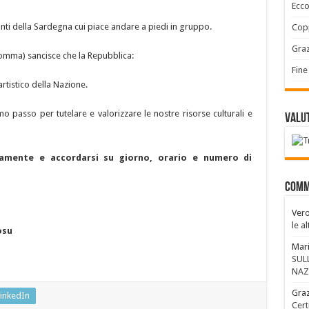
Ecco
ti della Sardegna cui piace andare a piedi in gruppo.
Copp
Graz
 comma) sancisce che la Repubblica:
Fine
artistico della Nazione.
 passo per tutelare e valorizzare le nostre risorse culturali e
Valut
ivamente e accordarsi su giorno, orario e numero di
Comm
Vero
le a
osu
Mari
SUL
NAZ
Graz
inkedIn
Cert