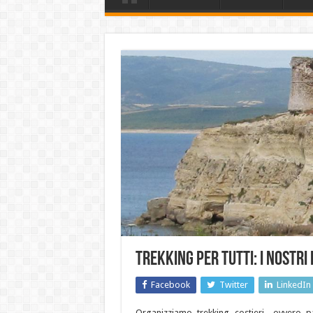
Trekking per tutti: i nostri 
Facebook
Twitter
LinkedIn
Organizziamo trekking costieri- ovvero pa