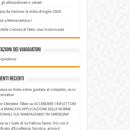
 gli abbandonati e salvati
ia da Genova: la visita di luglio 2026
ie a Memesanteru !
 della Colonia di fatto, mai riconosciuta
azioni dei Viaggiatori
enti recenti
nica
su
Visite estive guidate al completo, ecco
lternative
e-Christine Tillier
su
ACCENDERE I RIFLETTORI
LA MANCATA APPLICAZIONE DELLE NORME
IONALI SUL RANDAGISMO IN SARDEGNA
ia
su
I Gatti di Su Pallosu fanno Tris con il
ificato d’Eccellenza Turistica, arriva il