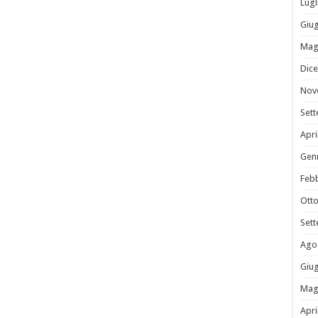
Lugl
Giu
Mag
Dic
Nov
Set
Apri
Gen
Feb
Ott
Set
Ago
Giu
Mag
Apri