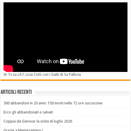
In Tv su LA7, Licia Colò con i Gatti di Su Pallosu
Articoli recenti
500 abbandoni in 20 anni: 150 morti nelle 72 ore successive
Ecco gli abbandonati e salvati
Coppia da Genova: la visita di luglio 2026
Grazie a Memesanteru !