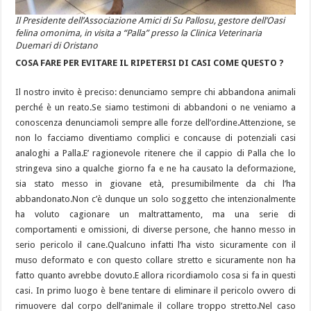
Il Presidente dell’Associazione Amici di Su Pallosu, gestore dell’Oasi
felina omonima, in visita a “Palla” presso la Clinica Veterinaria
Duemari di Oristano
COSA FARE PER EVITARE IL RIPETERSI DI CASI COME QUESTO ?
Il nostro invito è preciso: denunciamo sempre chi abbandona animali
perché è un reato.Se siamo testimoni di abbandoni o ne veniamo a
conoscenza denunciamoli sempre alle forze dell’ordine.Attenzione, se
non lo facciamo diventiamo complici e concause di potenziali casi
analoghi a Palla.E’ ragionevole ritenere che il cappio di Palla che lo
stringeva sino a qualche giorno fa e ne ha causato la deformazione,
sia stato messo in giovane età, presumibilmente da chi l’ha
abbandonato.Non c’è dunque un solo soggetto che intenzionalmente
ha voluto cagionare un maltrattamento, ma una serie di
comportamenti e omissioni, di diverse persone, che hanno messo in
serio pericolo il cane.Qualcuno infatti l’ha visto sicuramente con il
muso deformato e con questo collare stretto e sicuramente non ha
fatto quanto avrebbe dovuto.E allora ricordiamolo cosa si fa in questi
casi. In primo luogo è bene tentare di eliminare il pericolo ovvero di
rimuovere dal corpo dell’animale il collare troppo stretto.Nel caso